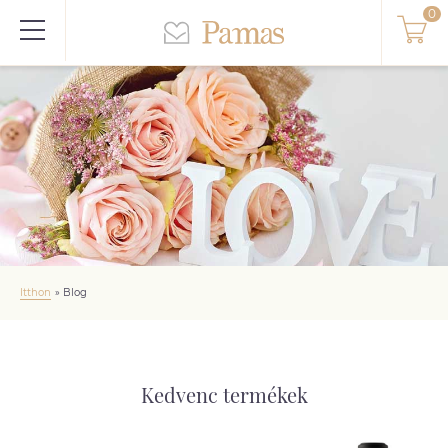
Itthon
»
Blog
Kedvenc termékek