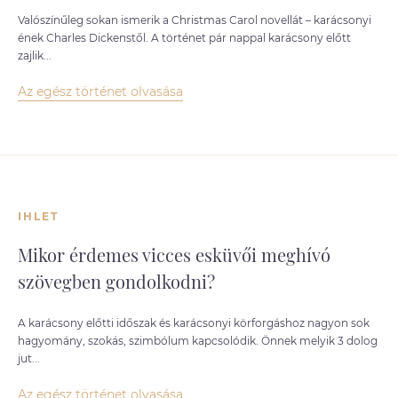
Valószínűleg sokan ismerik a Christmas Carol novellát – karácsonyi
ének Charles Dickenstől. A történet pár nappal karácsony előtt
zajlik...
Az egész történet olvasása
IHLET
Mikor érdemes vicces esküvői meghívó
szövegben gondolkodni?
A karácsony előtti időszak és karácsonyi körforgáshoz nagyon sok
hagyomány, szokás, szimbólum kapcsolódik. Önnek melyik 3 dolog
jut...
Az egész történet olvasása