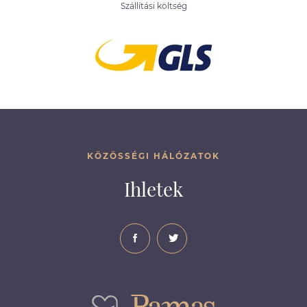
Szállítási költség
KÖZÖSSÉGI HÁLÓZATOK
Ihletek